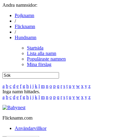
Andra namnsidor:
Pojknamn
/
Flicknamn
/
Hundnamn
Startsida
Lista alla namn
Populäraste namnen
Mina förslag
a
b
c
d
e
f
g
h
i
j
k
l
m
n
o
p
q
r
s
t
u
v
w
x
y
z
Inga namn hittades.
a
b
c
d
e
f
g
h
i
j
k
l
m
n
o
p
q
r
s
t
u
v
w
x
y
z
Flicknamn.com
Användarvillkor